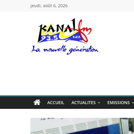
Passer
jeudi, août 6, 2026
au
contenu
Kanal
Fm
La
Nouvelle
Génération
ACCUEIL
ACTUALITES
EMISSIONS