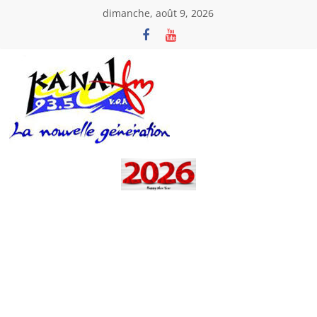
Passer
dimanche, août 9, 2026
au
contenu
Kanal
Fm
La
Nouvelle
Génération