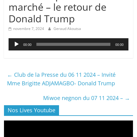
marché – le retour de
Donald Trump
novembre 7, 2024
Geraud Akoutsa
Lecteur
00:00
00:00
audio
←
Club de la Presse du 06 11 2024 – Invité
Mme Brigitte ADJAMAGBO- Donald Trump
Miwoe negnon du 07 11 2024 –
→
Nos Lives Youtube
Lecteur
vidéo