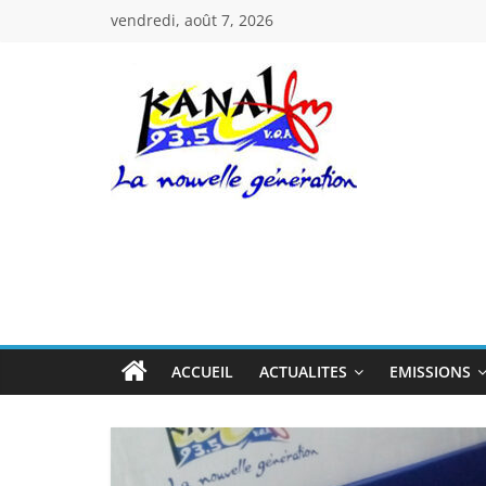
Passer
vendredi, août 7, 2026
au
contenu
Kanal
Fm
La
Nouvelle
Génération
ACCUEIL
ACTUALITES
EMISSIONS