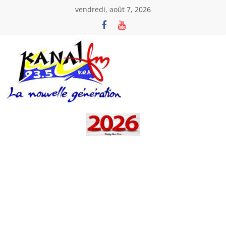
Passer
vendredi, août 7, 2026
au
contenu
Kanal
Fm
La
Nouvelle
Génération