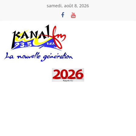
Passer
samedi, août 8, 2026
au
contenu
Kanal
Fm
La
Nouvelle
Génération