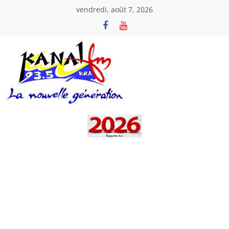
Passer
vendredi, août 7, 2026
au
contenu
Kanal
Fm
La
Nouvelle
Génération