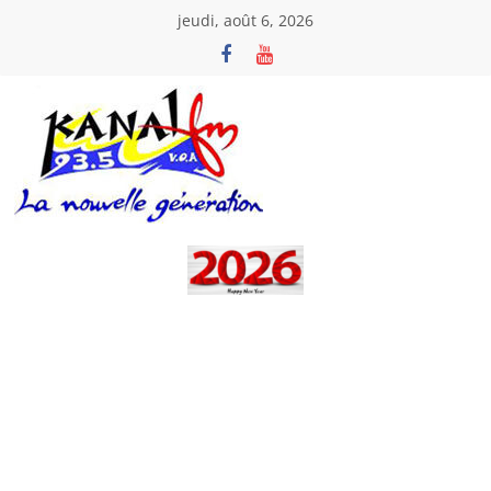
Passer
jeudi, août 6, 2026
au
contenu
Kanal
Fm
La
Nouvelle
Génération