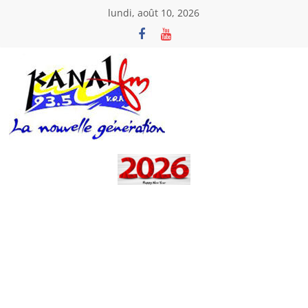
Passer
lundi, août 10, 2026
au
contenu
Kanal
Fm
La
Nouvelle
Génération