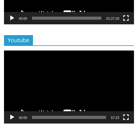
00:00
01:27:20
Youtube
Lecteur
vidéo
00:00
57:23