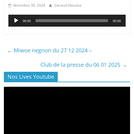
décembre 30, 2024
Geraud Akoutsa
Lecteur
00:00
00:00
audio
←
Miwoe negnon du 27 12 2024 –
Club de la presse du 06 01 2025
→
Nos Lives Youtube
Lecteur
vidéo