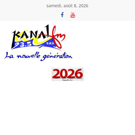
Passer
samedi, août 8, 2026
au
contenu
Kanal
Fm
La
Nouvelle
Génération