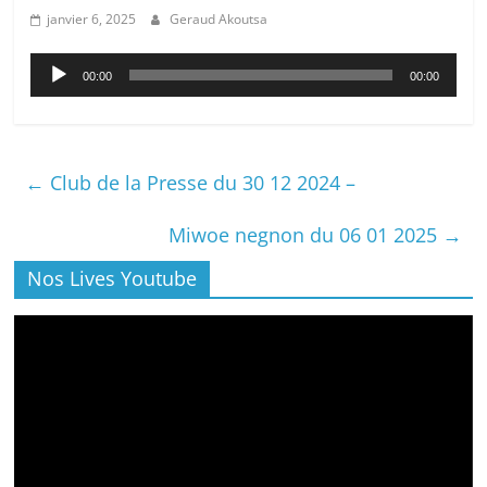
janvier 6, 2025
Geraud Akoutsa
Lecteur
00:00
00:00
audio
←
Club de la Presse du 30 12 2024 –
Miwoe negnon du 06 01 2025
→
Nos Lives Youtube
Lecteur
vidéo