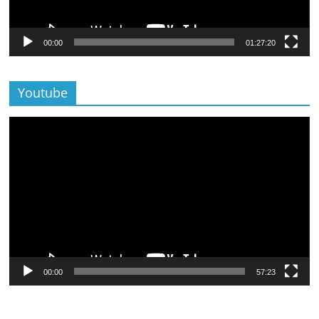
00:00
01:27:20
Youtube
Lecteur
vidéo
00:00
57:23