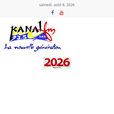
Passer
samedi, août 8, 2026
au
contenu
Kanal
Fm
La
Nouvelle
Génération