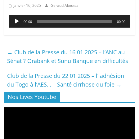
janvier 16, 2025
Geraud Akoutsa
Lecteur
00:00
00:00
audio
←
Club de la Presse du 16 01 2025 – l’ANC au
Sénat ? Orabank et Sunu Banque en difficultés
Club de la Presse du 22 01 2025 – l’ adhésion
du Togo à l’AES… – Santé cirrhose du foie
→
Nos Lives Youtube
Lecteur
vidéo