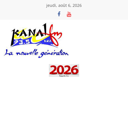
Passer
jeudi, août 6, 2026
au
contenu
Kanal
Fm
La
Nouvelle
Génération