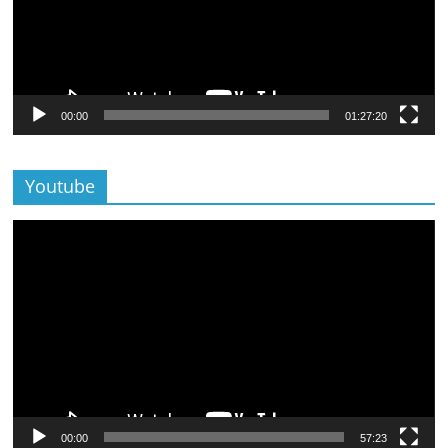
00:00
01:27:20
Youtube
Lecteur
vidéo
00:00
57:23