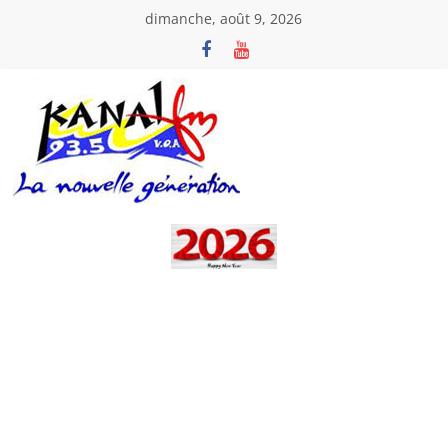
Passer
dimanche, août 9, 2026
au
contenu
Kanal
Fm
La
Nouvelle
Génération