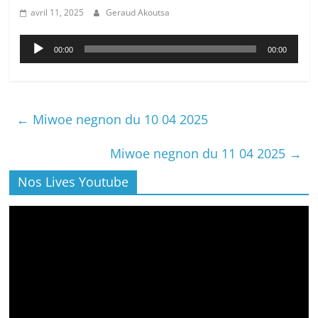
avril 11, 2025
Geraud Akoutsa
Lecteur
00:00
00:00
audio
←
Miwoe negnon du 10 04 2025
Miwoe negnon du 11 04 2025
→
Nos Lives Youtube
Lecteur
vidéo