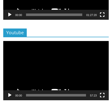
00:00
01:27:20
Youtube
Lecteur
vidéo
00:00
57:23