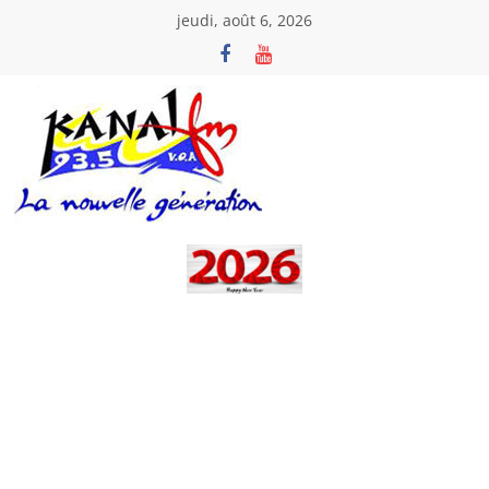
Passer
jeudi, août 6, 2026
au
contenu
Kanal
Fm
La
Nouvelle
Génération