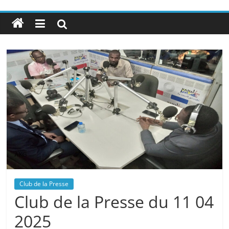
Club de la Presse
Club de la Presse du 11 04
2025