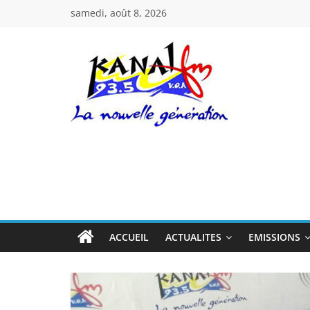
Passer
samedi, août 8, 2026
au
contenu
Kanal
Fm
La
Nouvelle
Génération
ACCUEIL
ACTUALITES
EMISSIONS