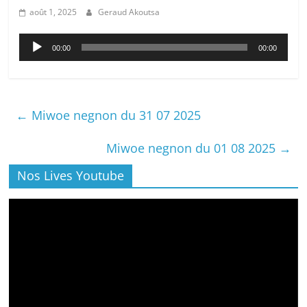
août 1, 2025
Geraud Akoutsa
Lecteur
00:00
00:00
audio
←
Miwoe negnon du 31 07 2025
Miwoe negnon du 01 08 2025
→
Nos Lives Youtube
Lecteur
vidéo