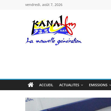
Passer
vendredi, août 7, 2026
au
contenu
Kanal
Fm
La
Nouvelle
Génération
ACCUEIL
ACTUALITES
EMISSIONS