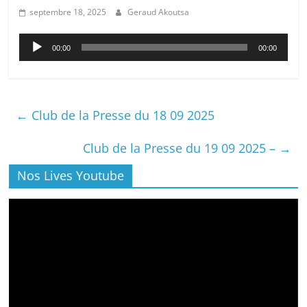
septembre 18, 2025
Geraud Akoutsa
Lecteur
00:00
00:00
audio
←
Club de la Presse du 18 09 2025
Club de la Presse du 19 09 2025 –
→
Nos Lives Youtube
Lecteur
vidéo