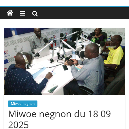
Miwoe negnon
Miwoe negnon du 18 09
2025