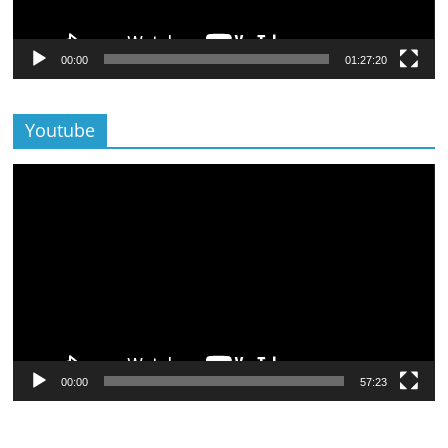
00:00
01:27:20
Youtube
Lecteur
vidéo
00:00
57:23